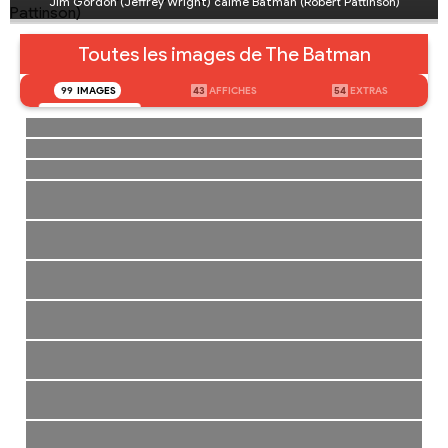
Jim Gordon (Jeffrey Wright) calme Batman (Robert Pattinson)
Toutes les images de The Batman
99
IMAGES
43
AFFICHES
54
EXTRAS