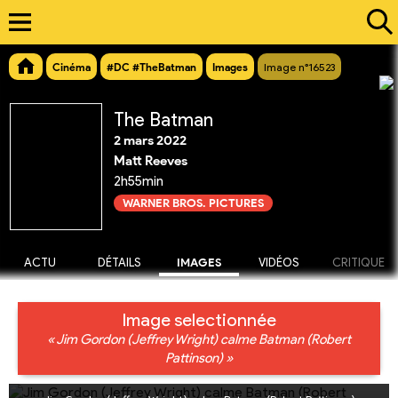
Cinéma
#DC #TheBatman
Images
Image n°16523
The Batman
2 mars 2022
Matt Reeves
2h55min
WARNER BROS. PICTURES
ACTU
DÉTAILS
IMAGES
VIDÉOS
CRITIQUE
Image selectionnée
« Jim Gordon (Jeffrey Wright) calme Batman (Robert
Pattinson) »