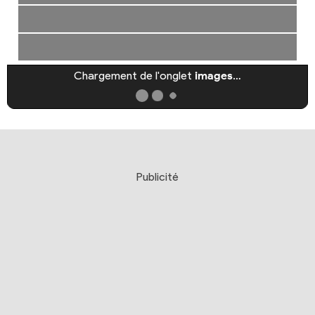
Chargement de l'onglet
images
…
Publicité