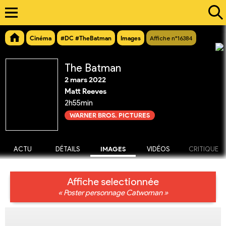
Cinéma
#DC #TheBatman
Images
Affiche n°16384
The Batman
2 mars 2022
Matt Reeves
2h55min
WARNER BROS. PICTURES
ACTU
DÉTAILS
IMAGES
VIDÉOS
CRITIQUE
Affiche selectionnée
« Poster personnage Catwoman »