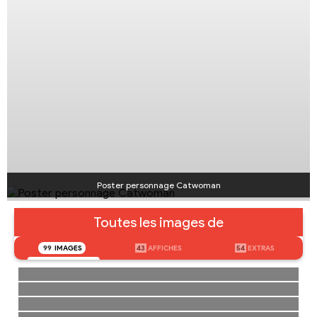
Poster personnage Catwoman
Toutes les images de
99
IMAGES
43
AFFICHES
54
EXTRAS