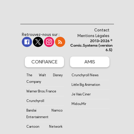
Contact
Retrouvez-nous sur :
Mentions Légales
2013-2026 ©
Comic.Systems (version
6.5)
CONFIANCE
AMIS
The Walt Disney
Crunchyroll News
Company
Little Big Animation
Warner Bros. France
Je Vais Ciner
Crunchyroll
MidouMir
Bandai Namco
Entertainment
Cartoon Network
France