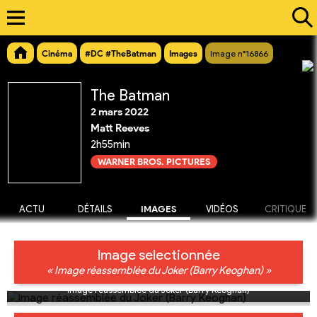
Cinéma
#DC #TheBatman
Images
Image n°16866
The Batman
2 mars 2022
Matt Reeves
2h55min
WARNER BROS. PICTURES
ACTU
DÉTAILS
IMAGES
VIDÉOS
CRITIQUE
Image selectionnée
« Image réassemblée du Joker (Barry Keoghan) »
Image réassemblée du Joker (Barry Keoghan)