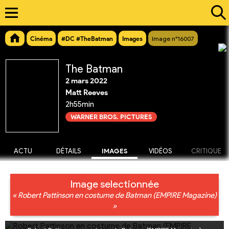
Cinéma
#DC #TheBatman
Images
Image n°16007
The Batman
2 mars 2022
Matt Reeves
2h55min
WARNER BROS. PICTURES
ACTU
DÉTAILS
IMAGES
VIDÉOS
CRITIQUE
Image selectionnée
« Robert Pattinson en costume de Batman (EMPIRE Magazine)
»