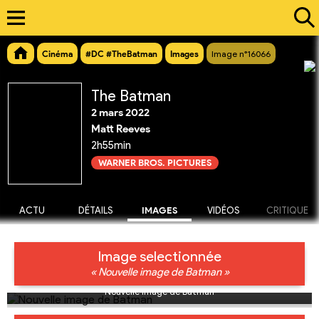
Cinéma
#DC #TheBatman
Images
Image n°16066
The Batman
2 mars 2022
Matt Reeves
2h55min
WARNER BROS. PICTURES
ACTU
DÉTAILS
IMAGES
VIDÉOS
CRITIQUE
Image selectionnée
« Nouvelle image de Batman »
Nouvelle image de Batman