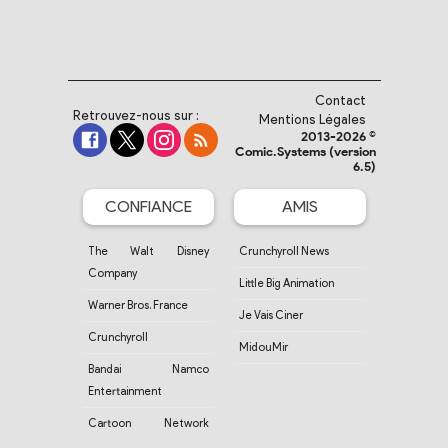
Contact
Retrouvez-nous sur :
Mentions Légales
2013-2026 ©
Comic.Systems (version
6.5)
CONFIANCE
AMIS
The Walt Disney
Crunchyroll News
Company
Little Big Animation
Warner Bros. France
Je Vais Ciner
Crunchyroll
MidouMir
Bandai Namco
Entertainment
Cartoon Network
France