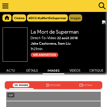
Cinéma
#DCU #LaMortDeSuperman
Images
La Mort de Superman
Direct-To-Video
22 août 2018
Jake Castorena, Sam Liu
1h21min
WB ANIMATION
ACTU
DÉTAILS
IMAGES
VIDÉOS
CRITIQUE
125
IMAGES
3
AFFICHES
26
EXTRAS