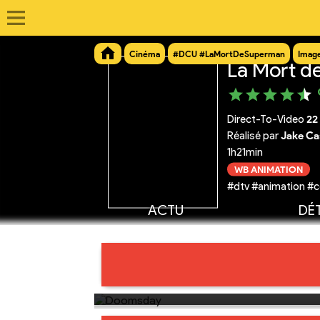
Cinéma
#DCU #LaMortDeSuperman
Imag
La Mort d
Direct-To-Video
22
Réalisé par
Jake Ca
1h21min
WB ANIMATION
#dtv #animation #c
ACTU
DÉT