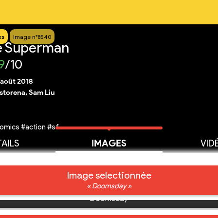
es
Image n°8540
e Superman
9
/10
 août 2018
storena, Sam Liu
omics #action #sf
AILS
IMAGES
VID
Image selectionnée
« Doomsday »
Doomsday