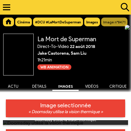
Cinéma
#DCU #LaMortDeSuperman
Images
Image n°8471
La Mort de Superman
Direct-To-Video
22 août 2018
Jake Castorena, Sam Liu
1h21min
WB ANIMATION
ACTU
DÉTAILS
IMAGES
VIDÉOS
CRITIQUE
Image selectionnée
« Doomsday utilise la vision thermique »
Doomsday utilise la vision thermique