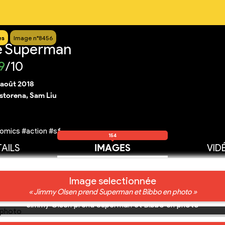
es
Image n°8456
e Superman
9
/10
 août 2018
storena, Sam Liu
omics #action #sf
154
AILS
IMAGES
VID
Image selectionnée
« Jimmy Olsen prend Superman et Bibbo en photo »
Jimmy Olsen prend Superman et Bibbo en photo