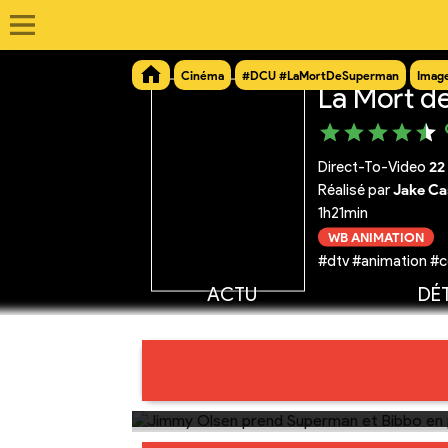
Cinéma
#DCU #LaMortDeSuperman
Imag
La Mort d
Direct-To-Video
22
Réalisé par
Jake Ca
1h21min
WB ANIMATION
#dtv #animation #c
ACTU
DÉT