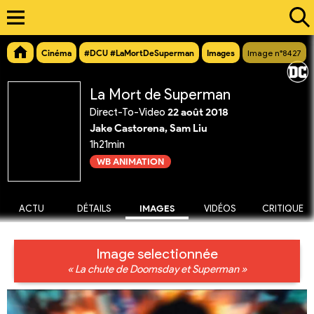
Cinéma
#DCU #LaMortDeSuperman
Images
Image n°8427
La Mort de Superman
Direct-To-Video
22 août 2018
Jake Castorena, Sam Liu
1h21min
WB ANIMATION
ACTU
DÉTAILS
IMAGES
VIDÉOS
CRITIQUE
Image selectionnée
« La chute de Doomsday et Superman »