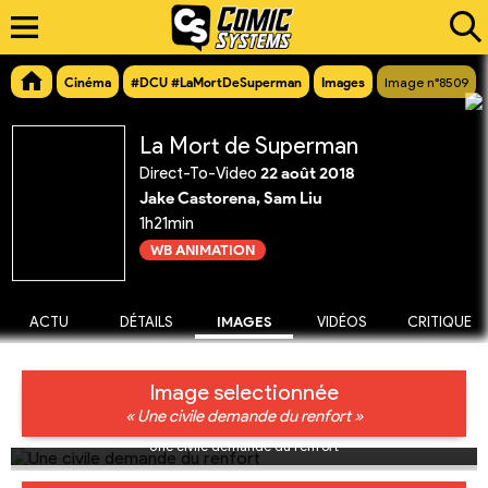
Cinéma
#DCU #LaMortDeSuperman
Images
Image n°8509
La Mort de Superman
Direct-To-Video
22 août 2018
Jake Castorena, Sam Liu
1h21min
WB ANIMATION
ACTU
DÉTAILS
IMAGES
VIDÉOS
CRITIQUE
Image selectionnée
« Une civile demande du renfort »
Une civile demande du renfort