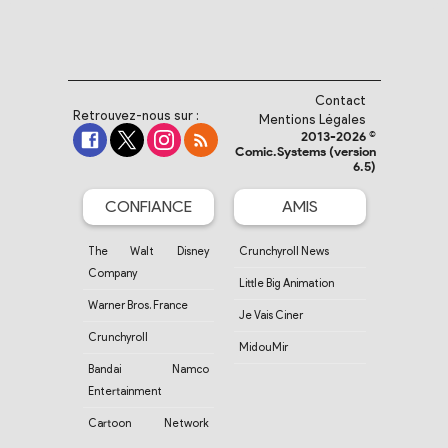
Contact
Retrouvez-nous sur :
Mentions Légales
2013-2026 ©
Comic.Systems (version
6.5)
CONFIANCE
AMIS
The Walt Disney
Crunchyroll News
Company
Little Big Animation
Warner Bros. France
Je Vais Ciner
Crunchyroll
MidouMir
Bandai Namco
Entertainment
Cartoon Network
France