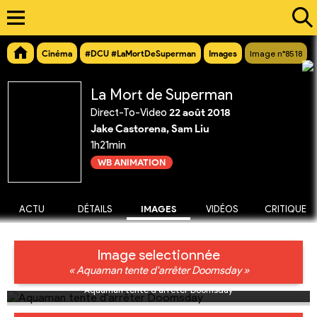
Cinéma
#DCU #LaMortDeSuperman
Images
Image n°8518
La Mort de Superman
Direct-To-Video
22 août 2018
Jake Castorena, Sam Liu
1h21min
WB ANIMATION
ACTU
DÉTAILS
IMAGES
VIDÉOS
CRITIQUE
Image selectionnée
« Aquaman tente d'arrêter Doomsday »
Aquaman tente d'arrêter Doomsday