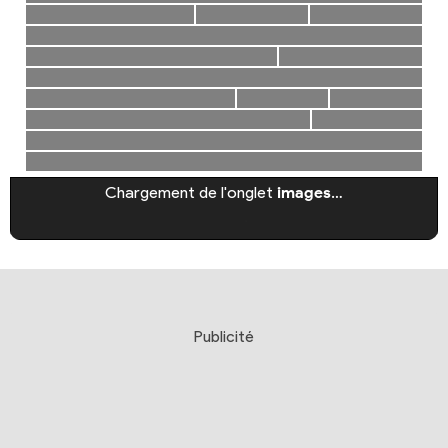
Chargement de l'onglet
images
…
Publicité