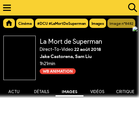
Cinéma
#DCU #LaMortDeSuperman
Images
Image n°8482
La Mort de Superman
Direct-To-Video
22 août 2018
Jake Castorena, Sam Liu
1h21min
WB ANIMATION
ACTU
DÉTAILS
IMAGES
VIDÉOS
CRITIQUE