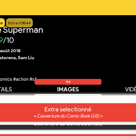
es
Extra n°8544
e Superman
9
/10
 août 2018
storena, Sam Liu
omics #action #sf
154
AILS
IMAGES
VID
Extra selectionné
« Couverture du Comic Book (US) »
Couverture du Comic Book (US)