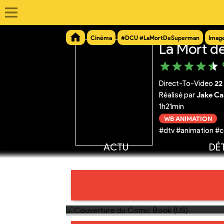
Cinéma
#DCU #LaMortDeSuperman
Imag
La Mort d
Direct-To-Video
22
Réalisé par
Jake Ca
1h21min
WB ANIMATION
#dtv #animation #c
ACTU
DÉT