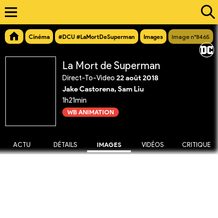
Cinéma
#DCU #LaMortDeSuperman
Images
Image n°8465
La Mort de Superman
Direct-To-Video
22 août 2018
Jake Castorena, Sam Liu
1h21min
WB ANIMATION
ACTU
DÉTAILS
IMAGES
VIDÉOS
CRITIQUE