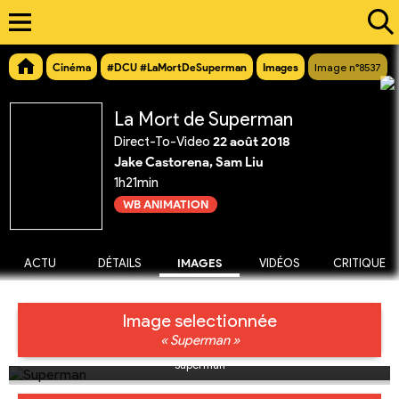
Cinéma
#DCU #LaMortDeSuperman
Images
Image n°8537
La Mort de Superman
Direct-To-Video
22 août 2018
Jake Castorena, Sam Liu
1h21min
WB ANIMATION
ACTU
DÉTAILS
IMAGES
VIDÉOS
CRITIQUE
Image selectionnée
« Superman »
Superman