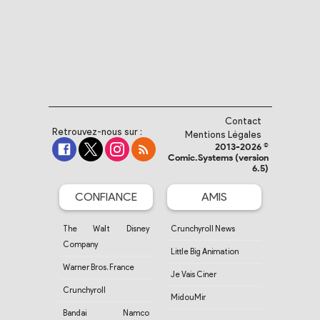
Contact
Retrouvez-nous sur :
Mentions Légales
2013-2026 ©
Comic.Systems (version
6.5)
CONFIANCE
AMIS
The Walt Disney
Crunchyroll News
Company
Little Big Animation
Warner Bros. France
Je Vais Ciner
Crunchyroll
MidouMir
Bandai Namco