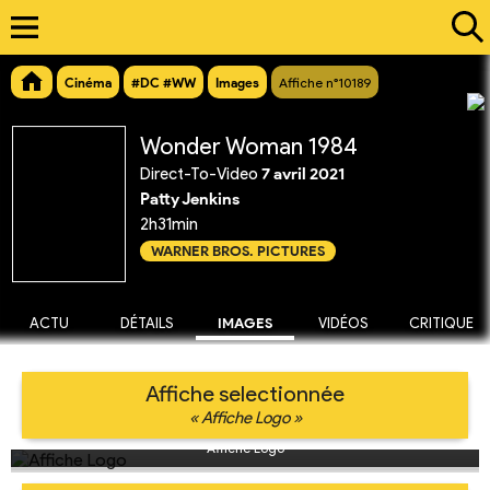
Cinéma
#DC #WW
Images
Affiche n°10189
Wonder Woman 1984
Direct-To-Video
7 avril 2021
Patty Jenkins
2h31min
WARNER BROS. PICTURES
ACTU
DÉTAILS
IMAGES
VIDÉOS
CRITIQUE
Affiche selectionnée
« Affiche Logo »
Affiche Logo