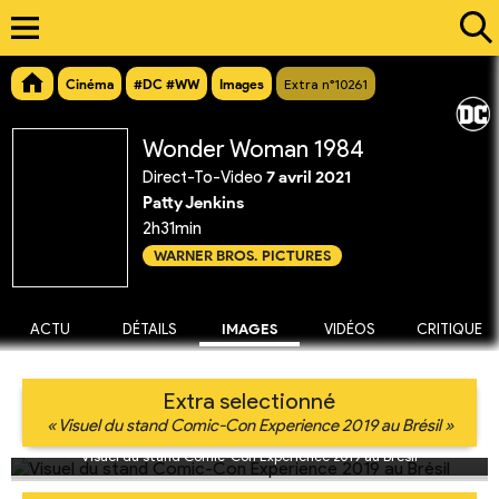
Cinéma
#DC #WW
Images
Extra n°10261
Wonder Woman 1984
Direct-To-Video
7 avril 2021
Patty Jenkins
2h31min
WARNER BROS. PICTURES
ACTU
DÉTAILS
IMAGES
VIDÉOS
CRITIQUE
Extra selectionné
« Visuel du stand Comic-Con Experience 2019 au Brésil »
Visuel du stand Comic-Con Experience 2019 au Brésil