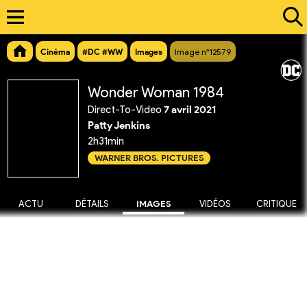
Cinéma
#DC #WW
Images
Image n°12579
Wonder Woman 1984
Direct-To-Video
7 avril 2021
Patty Jenkins
2h31min
WARNER BROS. PICTURES
ACTU
DÉTAILS
IMAGES
VIDÉOS
CRITIQUE