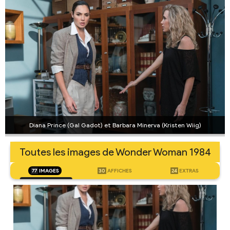
Diana Prince (Gal Gadot) et Barbara Minerva (Kristen Wiig)
Toutes les images de Wonder Woman 1984
77
IMAGES
30
AFFICHES
24
EXTRAS