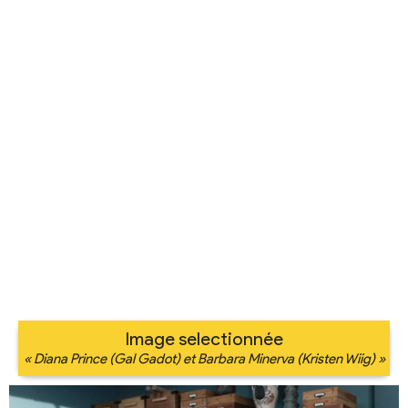
Image selectionnée
« Diana Prince (Gal Gadot) et Barbara Minerva (Kristen Wiig) »