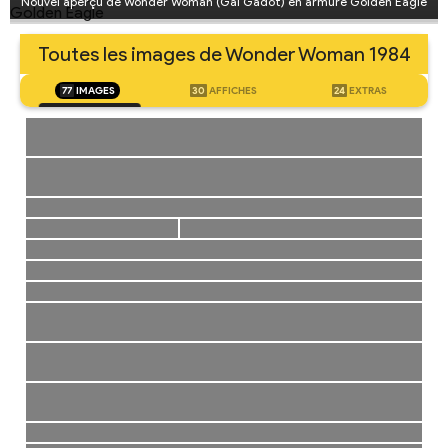
Nouvel aperçu de Wonder Woman (Gal Gadot) en armure Golden Eagle
Toutes les images de Wonder Woman 1984
77
IMAGES
30
AFFICHES
24
EXTRAS