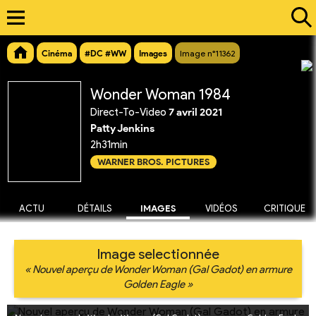
Cinéma
#DC #WW
Images
Image n°11362
Wonder Woman 1984
Direct-To-Video
7 avril 2021
Patty Jenkins
2h31min
WARNER BROS. PICTURES
ACTU
DÉTAILS
IMAGES
VIDÉOS
CRITIQUE
Image selectionnée
« Nouvel aperçu de Wonder Woman (Gal Gadot) en armure
Golden Eagle »