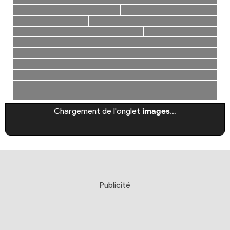
Chargement de l'onglet
images
…
Publicité