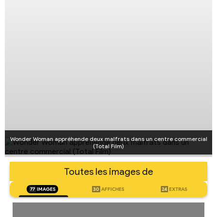
Wonder Woman appréhende deux malfrats dans un centre commercial
(Total Film)
Toutes les images de
77
IMAGES
30
AFFICHES
24
EXTRAS