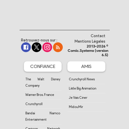
Contact
Retrouvez-nous sur :
Mentions Légales
2013-2026 ©
Comic.Systems (version
6.5)
CONFIANCE
AMIS
The Walt Disney
Crunchyroll News
Company
Little Big Animation
Warner Bros. France
Je Vais Ciner
Crunchyroll
MidouMir
Bandai Namco
Entertainment
Cartoon Network