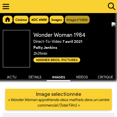
Cinéma
#DC #WW
Images
Image n°10825
Wonder Woman 1984
Direct-To-Video
7 avril 2021
Patty Jenkins
2h31min
WARNER BROS. PICTURES
ACTU
DÉTAILS
IMAGES
VIDÉOS
CRITIQUE
Image selectionnée
« Wonder Woman appréhende deux malfrats dans un centre
commercial (Total Film) »