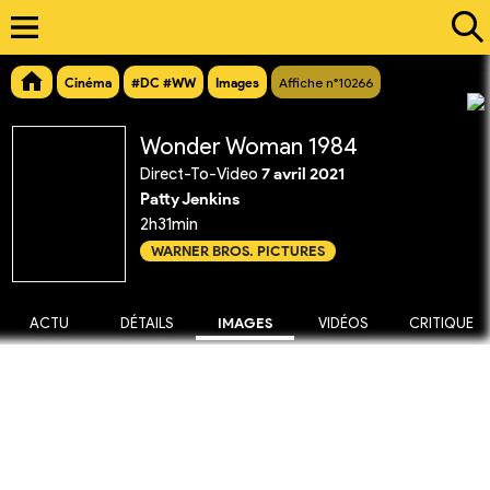
Cinéma
#DC #WW
Images
Affiche n°10266
Wonder Woman 1984
Direct-To-Video
7 avril 2021
Patty Jenkins
2h31min
WARNER BROS. PICTURES
ACTU
DÉTAILS
IMAGES
VIDÉOS
CRITIQUE