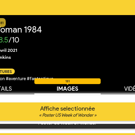
581
oman 1984
8.5
/10
vril 2021
enkins
CTURES
on #aventure #fantastique
131
AILS
IMAGES
VID
Affiche selectionnée
« Poster US Week of Wonder »
Poster US Week of Wonder