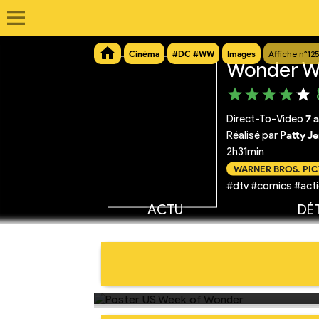
Cinéma
#DC #WW
Images
Affiche n°12
Wonder W
Direct-To-Video
7 a
Réalisé par
Patty J
2h31min
WARNER BROS. PI
#dtv #comics #acti
ACTU
DÉT