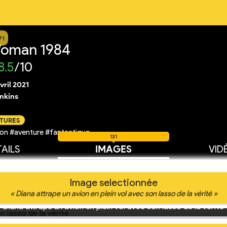
71
oman 1984
8.5
/10
vril 2021
enkins
CTURES
on #aventure #fantastique
131
AILS
IMAGES
VID
Image selectionnée
« Diana attrape un avion en plein vol avec son lasso de la vérité »
Diana attrape un avion en plein vol avec son lasso de la vérité