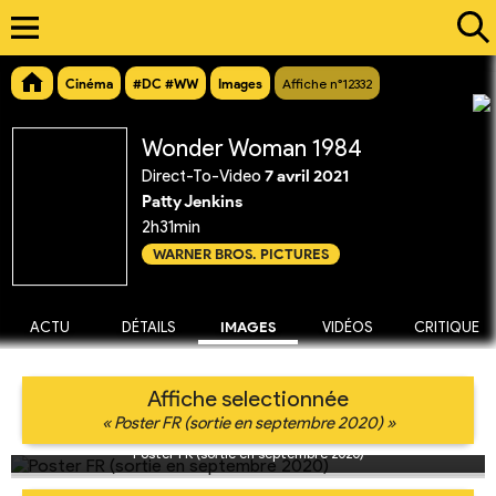
Cinéma
#DC #WW
Images
Affiche n°12332
Wonder Woman 1984
Direct-To-Video
7 avril 2021
Patty Jenkins
2h31min
WARNER BROS. PICTURES
ACTU
DÉTAILS
IMAGES
VIDÉOS
CRITIQUE
Affiche selectionnée
« Poster FR (sortie en septembre 2020) »
Poster FR (sortie en septembre 2020)