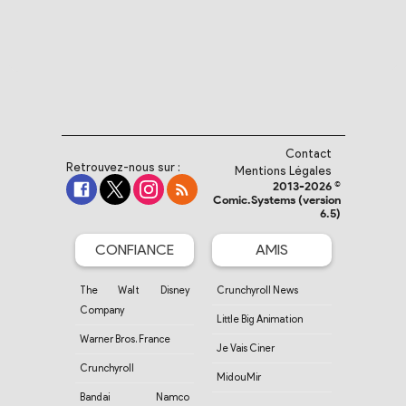
Contact
Retrouvez-nous sur :
Mentions Légales
2013-2026 ©
Comic.Systems (version
6.5)
CONFIANCE
AMIS
The Walt Disney
Crunchyroll News
Company
Little Big Animation
Warner Bros. France
Je Vais Ciner
Crunchyroll
MidouMir
Bandai Namco