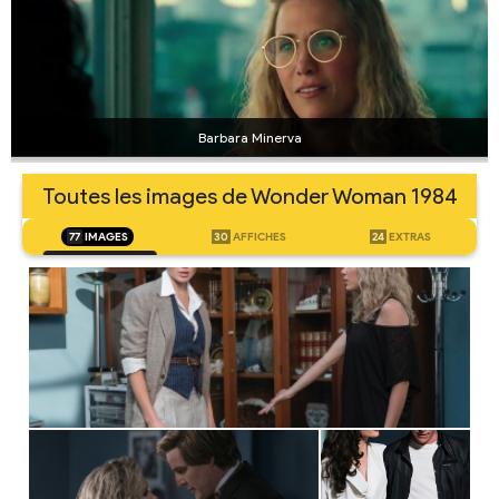
Barbara Minerva
Toutes les images de Wonder Woman 1984
77
IMAGES
30
AFFICHES
24
EXTRAS