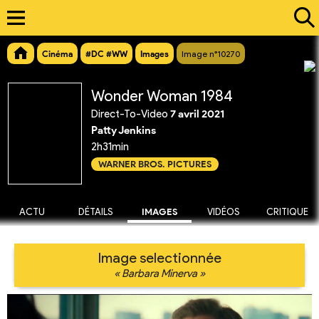
Cinéma
#DC #WW
Images
Image n°10270
Wonder Woman 1984
Direct-To-Video
7 avril 2021
Patty Jenkins
2h31min
WARNER BROS. PICTURES
ACTU
DÉTAILS
IMAGES
VIDÉOS
CRITIQUE
Image selectionnée
« Barbara Minerva »