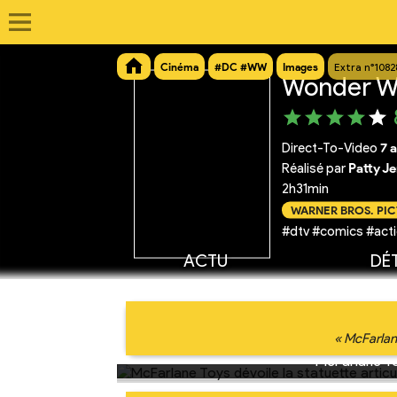
Cinéma
#DC #WW
Images
Extra n°1082
Wonder W
Direct-To-Video
7 a
Réalisé par
Patty J
2h31min
WARNER BROS. PI
#dtv #comics #acti
ACTU
DÉT
« McFarlan
McFarlane To