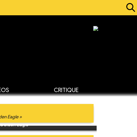
ÉOS
CRITIQUE
den Eagle »
 Golden Eagle