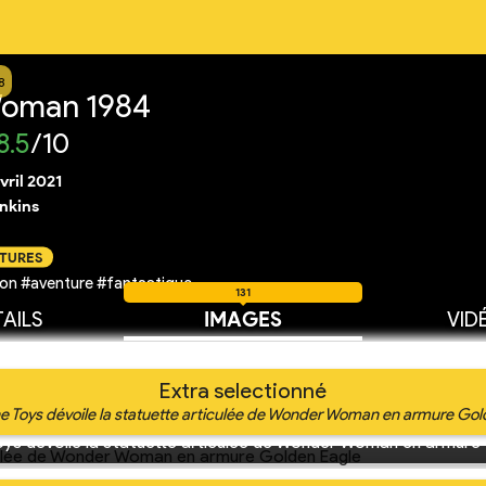
8
oman 1984
8.5
/10
vril 2021
enkins
CTURES
on #aventure #fantastique
131
AILS
IMAGES
VID
Extra selectionné
e Toys dévoile la statuette articulée de Wonder Woman en armure Gol
ys dévoile la statuette articulée de Wonder Woman en armure