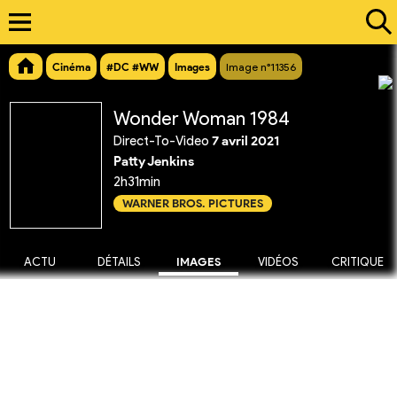
Cinéma
#DC #WW
Images
Image n°11356
Wonder Woman 1984
Direct-To-Video
7 avril 2021
Patty Jenkins
2h31min
WARNER BROS. PICTURES
ACTU
DÉTAILS
IMAGES
VIDÉOS
CRITIQUE