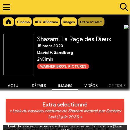
Cinéma
#DC #Shazam
Images
Extra n°14071
Shazam! La Rage des Dieux
15 mars 2023
David F. Sandberg
2h01min
WARNER BROS. PICTURES
ACTU
DÉTAILS
IMAGES
VIDÉOS
CRITIQUE
Extra selectionné
« Leak du nouveau costume de Shazam incarné par Zachary
Levi (3 juin 2021) »
Leak du nouveau costume de Shazam incarné par Zachary Levi (3 juin