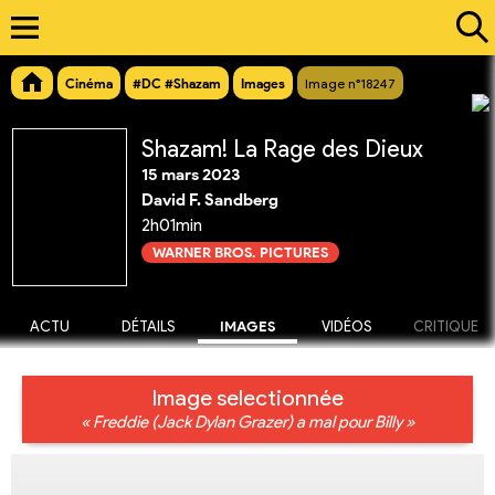
Cinéma
#DC #Shazam
Images
Image n°18247
Shazam! La Rage des Dieux
15 mars 2023
David F. Sandberg
2h01min
WARNER BROS. PICTURES
ACTU
DÉTAILS
IMAGES
VIDÉOS
CRITIQUE
Image selectionnée
« Freddie (Jack Dylan Grazer) a mal pour Billy »