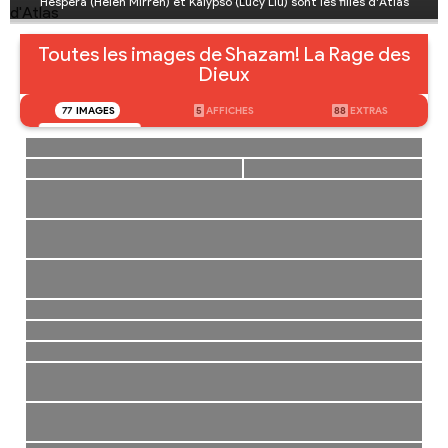
Hespera (Helen Mirren) et Kalypso (Lucy Liu) sont les filles d'Atlas
Toutes les images de Shazam! La Rage des
Dieux
77
IMAGES
5
AFFICHES
88
EXTRAS