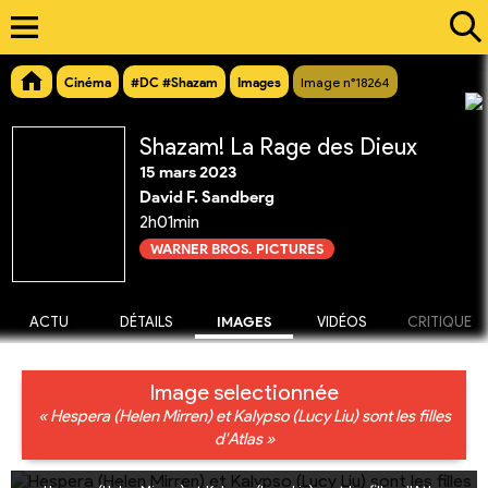
Cinéma
#DC #Shazam
Images
Image n°18264
Shazam! La Rage des Dieux
15 mars 2023
David F. Sandberg
2h01min
WARNER BROS. PICTURES
ACTU
DÉTAILS
IMAGES
VIDÉOS
CRITIQUE
Image selectionnée
« Hespera (Helen Mirren) et Kalypso (Lucy Liu) sont les filles
d'Atlas »