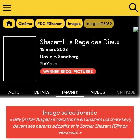
Cinéma
#DC #Shazam
Images
Image n°18269
Shazam! La Rage des Dieux
15 mars 2023
David F. Sandberg
2h01min
WARNER BROS. PICTURES
ACTU
DÉTAILS
IMAGES
VIDÉOS
CRITIQUE
Image selectionnée
« Billy (Asher Angel) se transforme en Shazam (Zachary Levi)
devant ses parents adoptifs et le Sorcier Shazam (Djimon
Hounsou) »