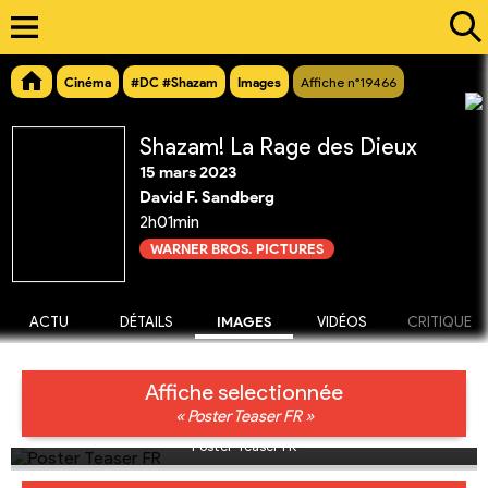
Cinéma
#DC #Shazam
Images
Affiche n°19466
Shazam! La Rage des Dieux
15 mars 2023
David F. Sandberg
2h01min
WARNER BROS. PICTURES
ACTU
DÉTAILS
IMAGES
VIDÉOS
CRITIQUE
Affiche selectionnée
« Poster Teaser FR »
Poster Teaser FR