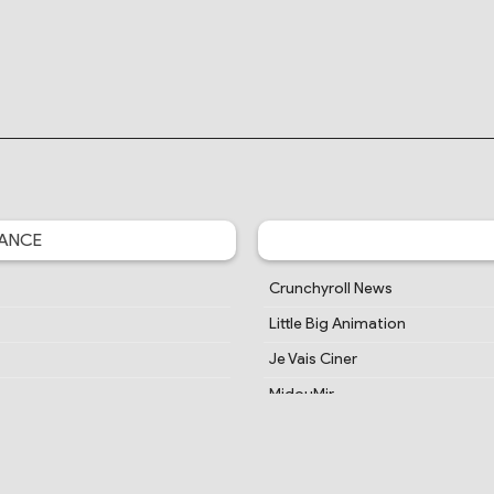
ANCE
Crunchyroll News
Little Big Animation
Je Vais Ciner
MidouMir