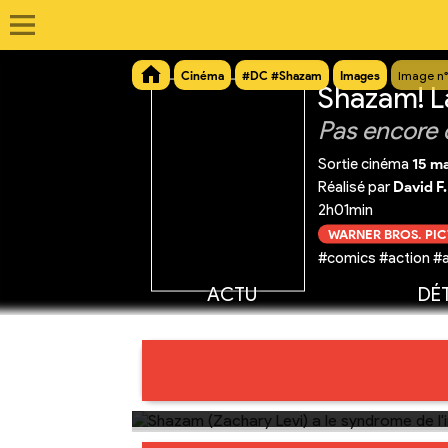
Cinéma
#DC #Shazam
Images
Image n°
Shazam! L
Pas encore 
Sortie cinéma
15 m
Réalisé par
David F
2h01min
WARNER BROS. PI
#comics #action #a
ACTU
DÉT