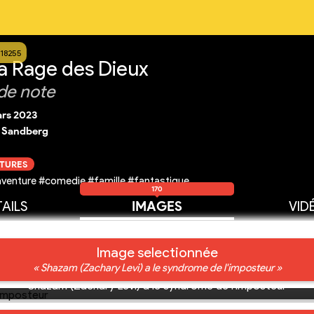
18255
a Rage des Dieux
de note
ars 2023
. Sandberg
CTURES
venture #comedie #famille #fantastique
170
AILS
IMAGES
VID
Image selectionnée
« Shazam (Zachary Levi) a le syndrome de l'imposteur »
Shazam (Zachary Levi) a le syndrome de l'imposteur