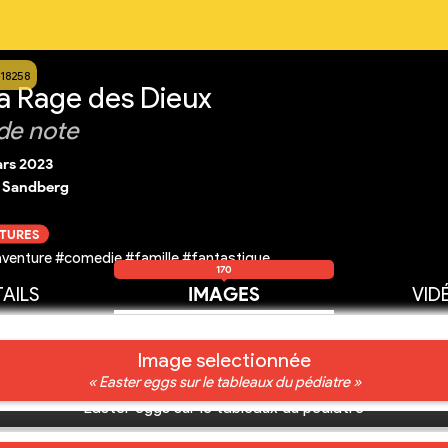
18258
a Rage des Dieux
de note
ars 2023
. Sandberg
CTURES
venture #comedie #famille #fantastique
170
AILS
IMAGES
VID
Image selectionnée
« Easter eggs sur le tableaux du pédiatre »
Easter eggs sur le tableaux du pédiatre