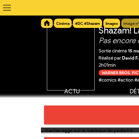
Cinéma
#DC #Shazam
Images
Image n°
Shazam! L
Pas encore 
Sortie cinéma
15 m
Réalisé par
David F
2h01min
WARNER BROS. PI
#comics #action #a
ACTU
DÉT