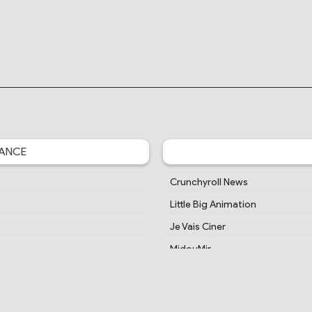
ANCE
Crunchyroll News
Little Big Animation
Je Vais Ciner
MidouMir