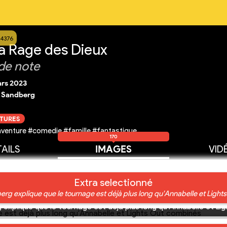
14376
a Rage des Dieux
de note
ars 2023
. Sandberg
CTURES
venture #comedie #famille #fantastique
170
AILS
IMAGES
VID
Extra selectionné
erg explique que le tournage est déjà plus long qu'Annabelle et Ligh
 explique que le tournage est déjà plus long qu'Annabelle et L