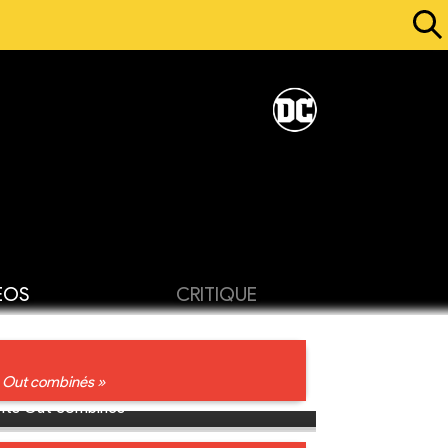
ÉOS
CRITIQUE
ts Out combinés »
ights Out combinés