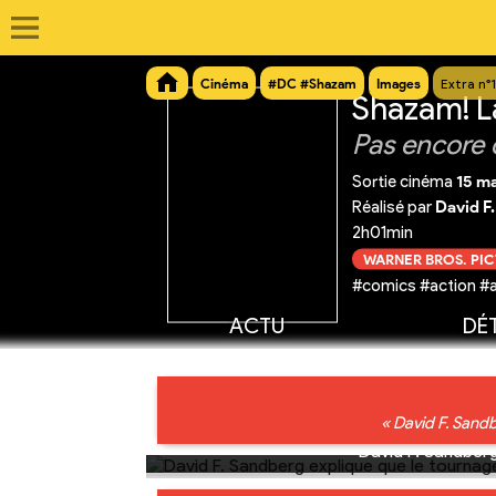
Cinéma
#DC #Shazam
Images
Extra n°
Shazam! L
Pas encore 
Sortie cinéma
15 m
Réalisé par
David F
2h01min
WARNER BROS. PI
#comics #action #a
ACTU
DÉT
« David F. Sandb
David F. Sandberg