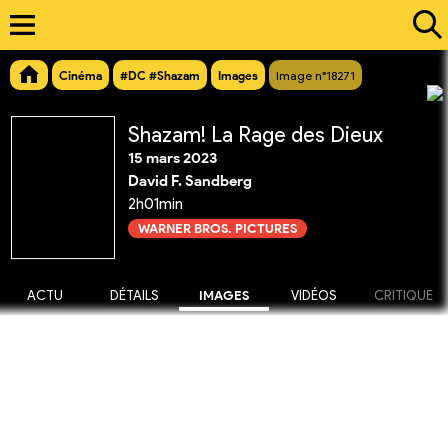
Cinéma
#DC #Shazam
Images
Image n°18271
Shazam! La Rage des Dieux
15 mars 2023
David F. Sandberg
2h01min
WARNER BROS. PICTURES
ACTU
DÉTAILS
IMAGES
VIDÉOS
CRITIQUE