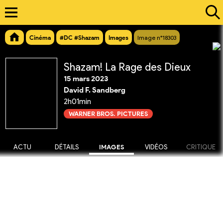
Cinéma
#DC #Shazam
Images
Image n°18303
Shazam! La Rage des Dieux
15 mars 2023
David F. Sandberg
2h01min
WARNER BROS. PICTURES
ACTU
DÉTAILS
IMAGES
VIDÉOS
CRITIQUE