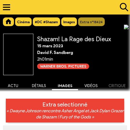
Cinéma
#DC #Shazam
Images
Extra n°18424
Shazam! La Rage des Dieux
15 mars 2023
David F. Sandberg
2h01min
WARNER BROS. PICTURES
ACTU
DÉTAILS
IMAGES
VIDÉOS
CRITIQUE
Extra selectionné
« Dwayne Johnson rencontre Asher Angel et Jack Dylan Grazer
de Shazam ! Fury of the Gods »