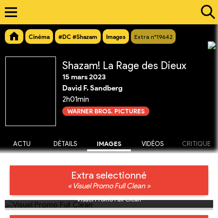
Cinéma
#DC #Shazam
Images
Extra n°19642
Shazam! La Rage des Dieux
15 mars 2023
David F. Sandberg
2h01min
WARNER BROS. PICTURES
ACTU
DÉTAILS
IMAGES
VIDÉOS
CRITIQUE
Extra selectionné
« Visuel Promo Full Clean »
Visuel Promo Full Clean