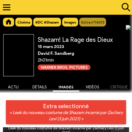
Cinéma
#DC #Shazam
Images
Extra n°14073
Shazam! La Rage des Dieux
15 mars 2023
David F. Sandberg
2h01min
WARNER BROS. PICTURES
ACTU
DÉTAILS
IMAGES
VIDÉOS
CRITIQUE
Extra selectionné
« Leak du nouveau costume de Shazam incarné par Zachary
Levi (3 juin 2021) »
Leak du nouveau costume de Shazam incarné par Zachary Levi (3 juin