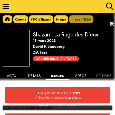
Cinéma
#DC #Shazam
Images
Image n°18267
Shazam! La Rage des Dieux
15 mars 2023
David F. Sandberg
2h01min
WARNER BROS. PICTURES
ACTU
DÉTAILS
IMAGES
VIDÉOS
CRITIQUE
Image selectionnée
« Bouclier autour de la ville »
Bouclier autour de la ville