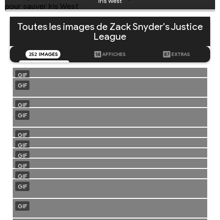
Iris West
Toutes les images de Zack Snyder's Justice
League
252
IMAGES
14
AFFICHES
87
EXTRAS