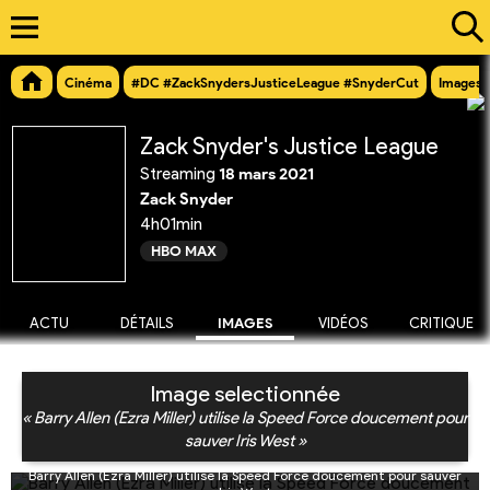
Cinéma
#DC #ZackSnydersJusticeLeague #SnyderCut
Images
Zack Snyder's Justice League
Streaming
18 mars 2021
Zack Snyder
4h01min
HBO MAX
ACTU
DÉTAILS
IMAGES
VIDÉOS
CRITIQUE
Image selectionnée
« Barry Allen (Ezra Miller) utilise la Speed Force doucement pour
sauver Iris West »
Barry Allen (Ezra Miller) utilise la Speed Force doucement pour sauver