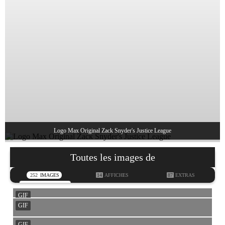
Logo Max Original Zack Snyder's Justice League
Toutes les images de
252
IMAGES
14
AFFICHES
87
EXTRAS