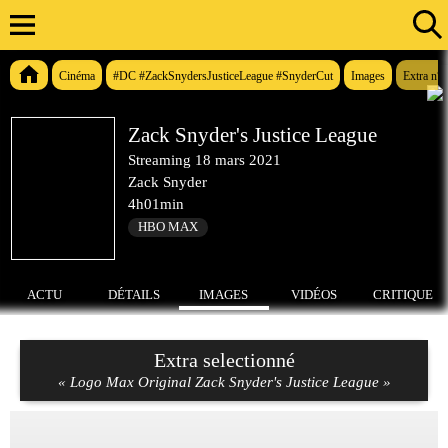
Cinéma
#DC #ZackSnydersJusticeLeague #SnyderCut
Images
Extra n°
Zack Snyder's Justice League
Streaming
18 mars 2021
Zack Snyder
4h01min
HBO MAX
ACTU
DÉTAILS
IMAGES
VIDÉOS
CRITIQUE
Extra selectionné
« Logo Max Original Zack Snyder's Justice League »