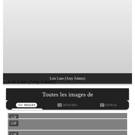
Lois Lane (Amy Adams)
Toutes les images de
252
IMAGES
14
AFFICHES
87
EXTRAS