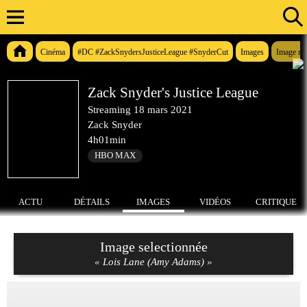
Cinéma
#DC #ZackSnydersJusticeLeague #SnyderCut
Images
Image n°
Zack Snyder's Justice League
Streaming
18 mars 2021
Zack Snyder
4h01min
HBO MAX
ACTU
DÉTAILS
IMAGES
VIDÉOS
CRITIQUE
Image selectionnée
« Lois Lane (Amy Adams) »