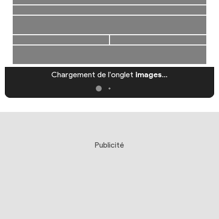
Chargement de l'onglet
images
…
Publicité