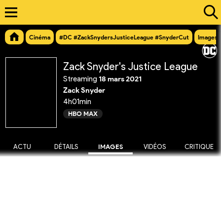
Cinéma
#DC #ZackSnydersJusticeLeague #SnyderCut
Images
Zack Snyder's Justice League
Streaming
18 mars 2021
Zack Snyder
4h01min
HBO MAX
ACTU
DÉTAILS
IMAGES
VIDÉOS
CRITIQUE