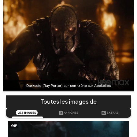
Darkseid (Ray Porter) sur son trône sur Apokolips
Toutes les images de
252
IMAGES
14
AFFICHES
87
EXTRAS