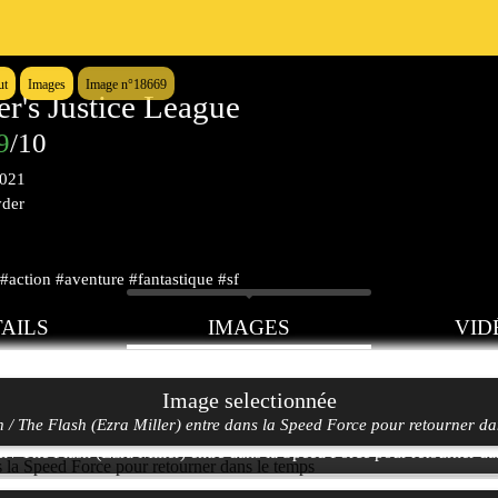
ut
Images
Image n°18669
r's Justice League
9
/10
2021
yder
#action #aventure #fantastique #sf
AILS
IMAGES
VID
Image selectionnée
n / The Flash (Ezra Miller) entre dans la Speed Force pour retourner da
n / The Flash (Ezra Miller) entre dans la Speed Force pour retourner da