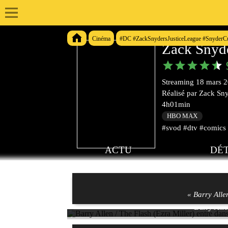
Cinéma
#DC #ZackSnydersJusticeLeague #SnyderC
Zack Snyde
Streaming
18 mars 
Réalisé par
Zack Sn
4h01min
HBO MAX
#svod #dtv #comics 
ACTU
DÉT
« Barry Alle
Barry Alle