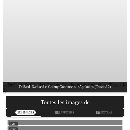
DeSaad, Darkseid et Granny Goodness sur Apokolips (Teaser J-2)
Toutes les images de
252
IMAGES
14
AFFICHES
87
EXTRAS