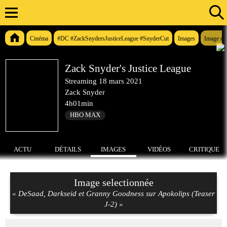
Cinéma
#DC #ZackSnydersJusticeLeague #SnyderCut
Images
Image n°
Zack Snyder's Justice League
Streaming
18 mars 2021
Zack Snyder
4h01min
HBO MAX
ACTU
DÉTAILS
IMAGES
VIDÉOS
CRITIQUE
Image selectionnée
« DeSaad, Darkseid et Granny Goodness sur Apokolips (Teaser
J-2) »