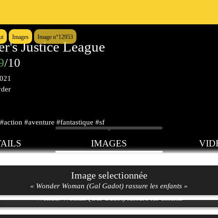
ut
Images
Image n°12953
r's Justice League
9
/10
2021
yder
#action #aventure #fantastique #sf
AILS
IMAGES
VID
Image selectionnée
« Wonder Woman (Gal Gadot) rassure les enfants »
Wonder Woman (Gal Gadot) rassure les enfants