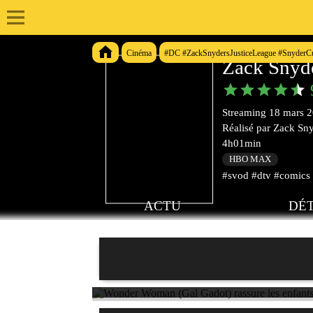
Cinéma
#DC #ZackSnydersJusticeLeague #SnyderC
Zack Snyde
Streaming
18 mars 
Réalisé par
Zack Sn
4h01min
HBO MAX
#svod #dtv #comics 
ACTU
DÉT