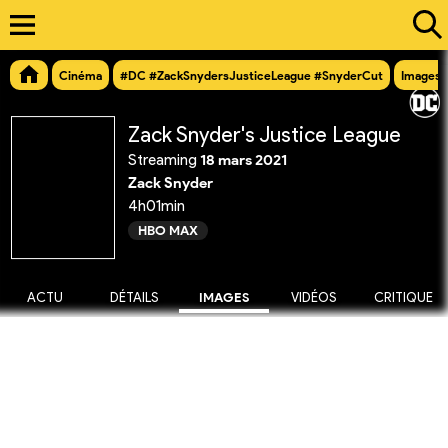
Cinéma
#DC #ZackSnydersJusticeLeague #SnyderCut
Images
Zack Snyder's Justice League
Streaming
18 mars 2021
Zack Snyder
4h01min
HBO MAX
ACTU
DÉTAILS
IMAGES
VIDÉOS
CRITIQUE